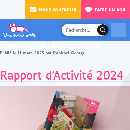
NOUS CONTACTER
FAIRE UN DON
Rechercher
Ac
V
sur
cé
a
le
Auteur/autrice :
Raphael George
de
l
site
11 mars 2025
Raphael George
Publié le
par
r
i
au
d
Rapport d’Activité 2024
m
e
en
r
u
l
a
r
e
c
h
e