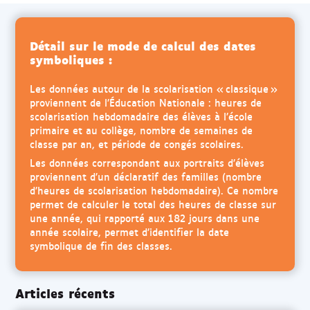
Détail sur le mode de calcul des dates
symboliques :
Les données autour de la scolarisation « classique »
proviennent de l’Éducation Nationale : heures de
scolarisation hebdomadaire des élèves à l’école
primaire et au collège, nombre de semaines de
classe par an, et période de congés scolaires.
Les données correspondant aux portraits d’élèves
proviennent d’un déclaratif des familles (nombre
d’heures de scolarisation hebdomadaire). Ce nombre
permet de calculer le total des heures de classe sur
une année, qui rapporté aux 182 jours dans une
année scolaire, permet d’identifier la date
symbolique de fin des classes.
Articles récents