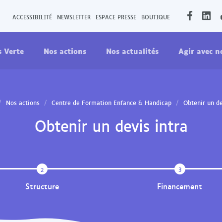
O
O
ACCESSIBILITÉ
NEWSLETTER
ESPACE PRESSE
BOUTIQUE
u
u
v
v
s Verte
Nos actions
Nos actualités
Agir avec n
r
r
i
i
r
r
l
l
a
a
Nos actions
Centre de Formation Enfance & Handicap
Obtenir un de
p
p
Obtenir un devis intra
a
a
g
g
e
e
F
L
2
3
a
i
Structure
Financement
c
n
e
k
b
e