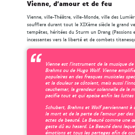
Vienne, d’amour et de feu
Vienne, ville-Théâtre, ville-Monde, ville des Lumièr
soufflera durant tout le XIXème siècle le grand v
tempêtes, héritées du
Sturm un Drang
(
Passions 
incessantes vers la liberté et de combats titanesqu
Vienne est l’instrument de la musique de
Brahms ou de Hugo Wolf. Vienne amplifie
populaires en des fresques musicales spect
et la douleur se côtoient, mais aussi l’inn
cauchemar, la grandeur solennelle de la m
pacifie tout et qui apaise enfin les lutte
Schubert, Brahms et Wolf parviennent à d
la mort et de la perte de l’amour par des
actes de beauté. La Beauté comme une 
geste dû au hasard. La Beauté dans laque
émotions et tous les partages afin de conj