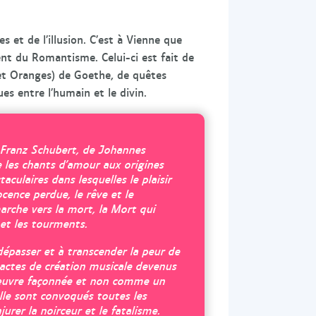
es et de l’illusion. C’est à Vienne que
ent du Romantisme. Celui-ci est fait de
et Oranges
) de Goethe, de quêtes
es entre l’humain et le divin.
 Franz Schubert, de Johannes
 les chants d’amour aux origines
aculaires dans lesquelles le plaisir
ocence perdue, le rêve et le
arche vers la mort, la Mort qui
s et les tourments.
épasser et à transcender la peur de
 actes de création musicale devenus
œuvre façonnée et non comme un
lle sont convoqués toutes les
urer la noirceur et le fatalisme.