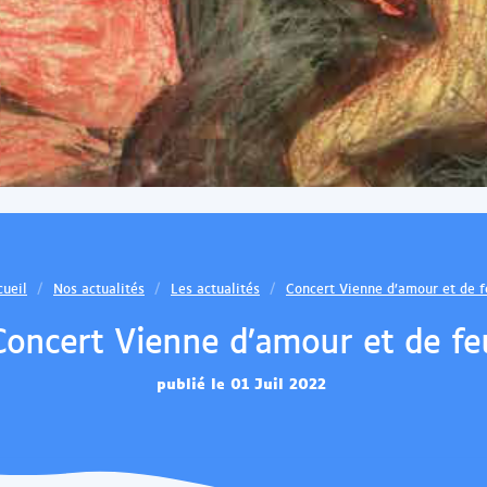
U
U
n
n
e
e
S
S
o
o
u
u
r
r
i
i
s
s
V
V
e
e
cueil
Nos actualités
Les actualités
Concert Vienne d’amour et de f
r
r
Concert Vienne d’amour et de fe
t
t
e
e
publié le 01 Juil 2022
d
d
a
a
n
n
s
s