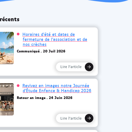
d
n
a
n
n
 récents
o
s
u
u
v
Horaires d’été et dates de
fermeture de l’association et de
n
e
nos crèches
n
l
Communiqué
20 Juil 2026
o
o
u
n
Lire l’article
v
g
e
l
l
e
Revivez en images notre Journée
d’Étude Enfance & Handicap 2026
o
t
Retour en image
24 Juin 2026
n
g
l
Lire l’article
e
t