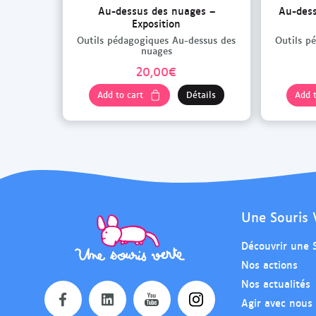
Au-dessus des nuages –
Au-dess
Exposition
Outils pédagogiques Au-dessus des
Outils p
nuages
20,00
€
Add to cart
Détails
Add t
Une Souris 
Découvrir une 
Nos actions
Nos actualités
Agir avec nous
O
O
O
O