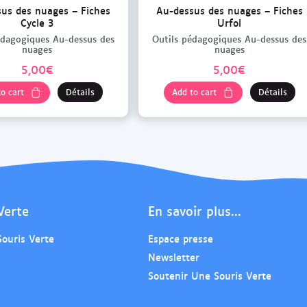
u
u
us des nuages – Fiches
Au-dessus des nuages – Fiches
Cycle 3
Urfol
n
n
édagogiques Au-dessus des
Outils pédagogiques Au-dessus des
n
n
nuages
nuages
o
o
5,00
€
5,00
€
u
u
o cart
Détails
Add to cart
Détails
v
v
e
e
l
l
o
o
n
n
g
g
l
l
Verte
En savoir plus...
e
e
t
t
Souris Verte
Espace presse
Newsletter
Soutenir Une Souris Verte