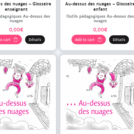
U
U
s des nuages – Glossaire
Au-dessus des nuages – Glossair
enseignant
enfant
n
n
édagogiques Au-dessus des
Outils pédagogiques Au-dessus des
e
e
nuages
nuages
S
S
0,00
€
0,00
€
o
o
o cart
Détails
Add to cart
Détails
u
u
r
r
i
i
s
s
V
V
e
e
r
r
t
t
e
e
d
d
a
a
n
n
s
s