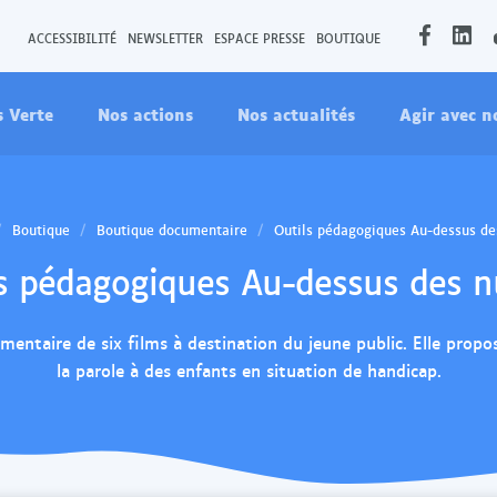
O
O
ACCESSIBILITÉ
NEWSLETTER
ESPACE PRESSE
BOUTIQUE
u
u
v
v
s Verte
Nos actions
Nos actualités
Agir avec n
r
r
i
i
r
r
l
l
a
a
Boutique
Boutique documentaire
Outils pédagogiques Au-dessus de
p
p
s pédagogiques Au-dessus des 
a
a
g
g
e
e
entaire de six films à destination du jeune public. Elle prop
F
L
la parole à des enfants en situation de handicap.
a
i
c
n
e
k
b
e