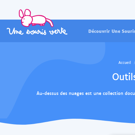
Découvrir Une Souri
Accueil
Outil
Au-dessus des nuages est une collection docum