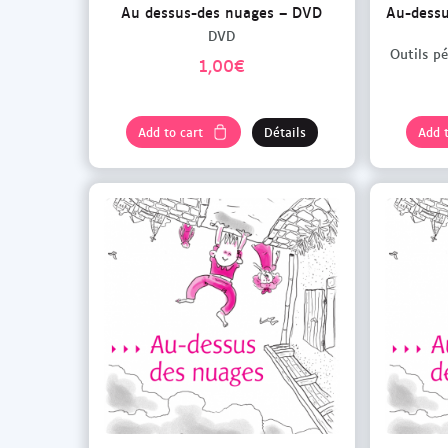
Au dessus-des nuages – DVD
Au-dessu
DVD
Outils p
1,00
€
Add to cart
Détails
Add t