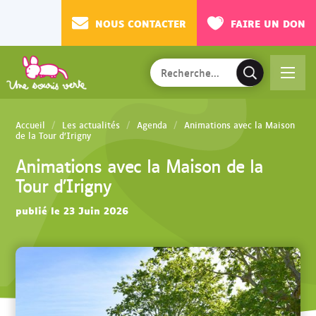
NOUS CONTACTER
FAIRE UN DON
Rechercher
Ac
V
sur
cé
a
le
de
l
site
Accueil
Les actualités
Agenda
Animations avec la Maison
r
i
de la Tour d’Irigny
au
d
Animations avec la Maison de la
m
e
Tour d’Irigny
en
r
u
l
publié le 23 Juin 2026
a
r
e
c
h
e