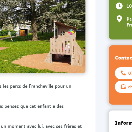
o
d
10
o
i
k
n
Pa
d
d
Fr
e
e
l
l
'
'
a
a
Contac
s
s
s
s
0
o
o
c
c
 les parcs de Francheville pour un
c
i
i
a
a
t
t
us pensez que cet enfant a des
i
i
o
o
Inform
 un moment avec lui, avec ses frères et
n
n