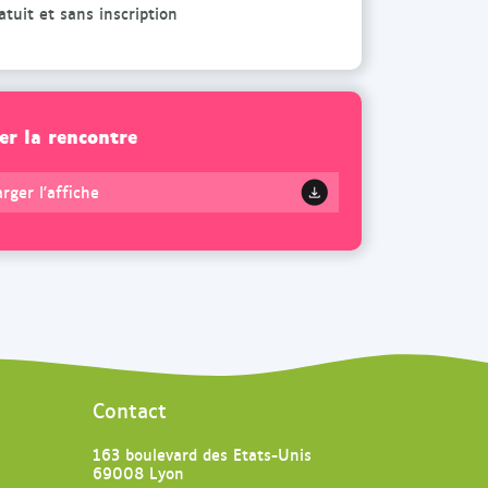
t
n
atuit et sans inscription
i
e
o
S
n
o
U
u
er la rencontre
n
r
e
i
rger l'affiche
S
s
o
V
u
e
r
r
i
t
s
e
V
d
e
a
Contact
r
n
t
s
163 boulevard des Etats-Unis
e
69008 Lyon
u