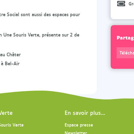
U
U
Gr
n
n
re Social sont aussi des espaces pour
e
e
S
S
o
o
on Une Souris Verte, présente sur 2 de
Partag
u
u
r
r
Télécha
 au Châter
i
i
s
s
 à Bel-Air
V
V
e
e
r
r
t
t
e
e
d
d
Verte
En savoir plus...
a
a
n
n
Souris Verte
Espace presse
s
s
Newsletter