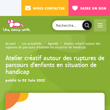
NOUS CONTACTER
FAIRE UN DON
Rechercher
Ac
V
sur
cé
a
le
de
l
site
Accueil
Les actualités
Agenda
Atelier créatif autour des
r
i
ruptures de parcours d’enfants en situation de handicap
au
d
Atelier créatif autour des ruptures de
m
e
parcours d’enfants en situation de
en
r
handicap
u
l
a
publié le 02 Juin 2022
r
e
c
h
e