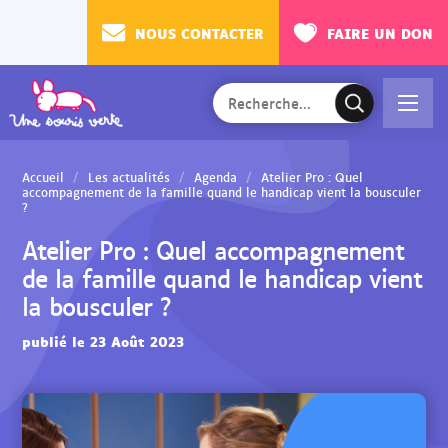
NOUS CONTACTER
FAIRE UN DON
Rechercher
Ac
V
sur
cé
a
le
de
l
site
Accueil
Les actualités
Agenda
Atelier Pro : Quel
r
i
accompagnement de la famille quand le handicap vient la bousculer
?
au
d
m
e
Atelier Pro : Quel accompagnement
en
r
de la famille quand le handicap vient
u
l
la bousculer ?
a
r
publié le 23 Août 2023
e
c
h
e