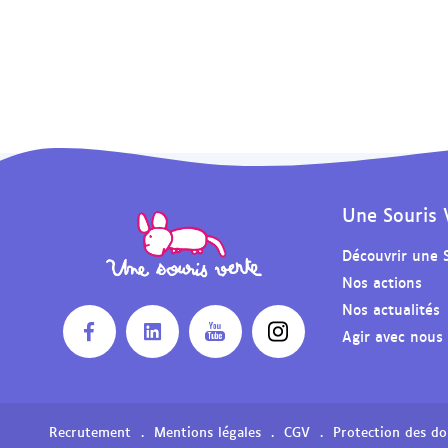
Une Souris 
Découvrir une 
Nos actions
Nos actualités
Agir avec nous
O
O
O
O
u
u
u
u
v
v
v
v
r
r
r
r
i
i
i
i
Recrutement
Mentions légales
CGV
Protection des d