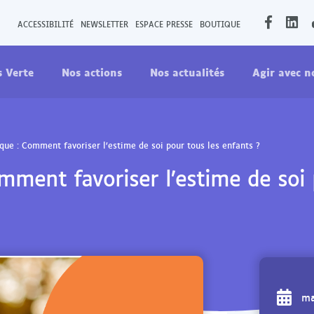
O
O
ACCESSIBILITÉ
NEWSLETTER
ESPACE PRESSE
BOUTIQUE
u
u
v
v
s Verte
Nos actions
Nos actualités
Agir avec n
r
r
i
i
r
r
l
l
a
a
que : Comment favoriser l’estime de soi pour tous les enfants ?
p
p
mment favoriser l’estime de soi 
a
a
g
g
e
e
F
L
a
i
c
n
e
k
ma
b
e