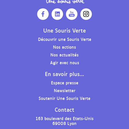
O
O
O
O
u
u
u
u
v
v
v
v
Une Souris Verte
r
r
r
r
Découvrir une Souris Verte
i
i
i
i
Nos actions
r
r
r
r
l
l
l
l
Nos actualités
a
a
a
e
Agir avec nous
p
p
p
p
En savoir plus...
a
a
a
r
g
g
g
o
Espace presse
e
e
e
f
Newsletter
F
L
Y
i
Soutenir Une Souris Verte
a
i
o
l
c
n
u
I
Contact
e
k
t
n
b
e
u
s
163 boulevard des Etats-Unis
69008 Lyon
o
d
b
t