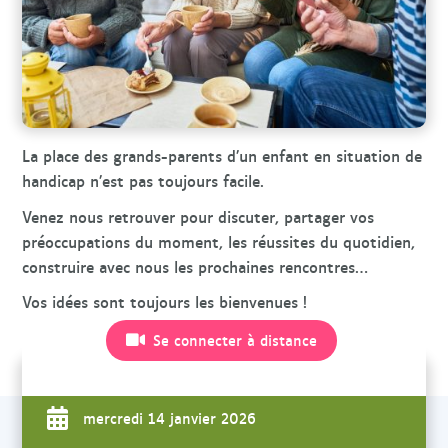
r
c
h
e
La place des grands-parents d’un enfant en situation de
handicap n’est pas toujours facile.
Venez nous retrouver pour discuter, partager vos
préoccupations du moment, les réussites du quotidien,
construire avec nous les prochaines rencontres…
Vos idées sont toujours les bienvenues !
Se connecter à distance
mercredi 14 janvier 2026