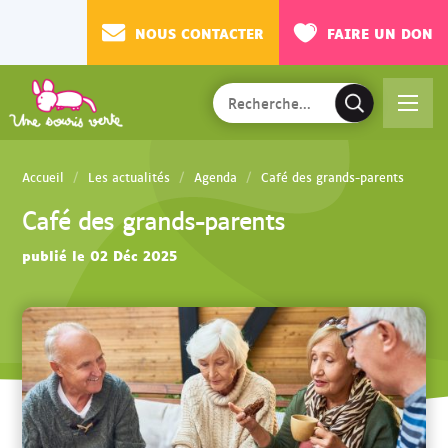
NOUS CONTACTER
FAIRE UN DON
Rechercher
Ac
V
sur
cé
a
le
de
l
site
Accueil
Les actualités
Agenda
Café des grands-parents
r
i
Café des grands-parents
au
d
m
e
publié le 02 Déc 2025
en
r
u
l
a
r
e
c
h
e