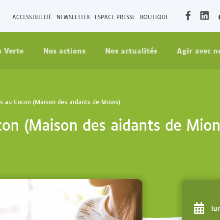
O
O
ACCESSIBILITÉ
NEWSLETTER
ESPACE PRESSE
BOUTIQUE
u
u
v
v
s Verte
Nos actions
Nos actualités
Agir avec n
r
r
i
i
r
r
l
l
a
a
s au Cocon (Maison des aidants de Mions)
p
p
con (Maison des aidants de Mion
a
a
g
g
e
e
F
L
a
i
c
n
e
k
lu
b
e