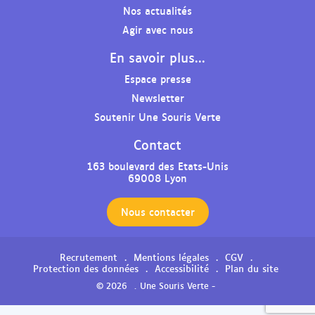
l
l
l
l
Nos actualités
a
a
a
e
Agir avec nous
p
p
p
p
En savoir plus...
a
a
a
r
g
g
g
o
Espace presse
e
e
e
f
Newsletter
F
L
Y
i
Soutenir Une Souris Verte
a
i
o
l
c
n
u
I
Contact
e
k
t
n
b
e
u
s
163 boulevard des Etats-Unis
69008 Lyon
o
d
b
t
o
i
e
a
k
n
d
g
Nous contacter
d
d
e
r
e
e
l
a
Recrutement
Mentions légales
CGV
l
l
'
m
Protection des données
Accessibilité
Plan du site
'
'
a
d
© 2026
Une Souris Verte -
a
a
s
e
s
s
s
l