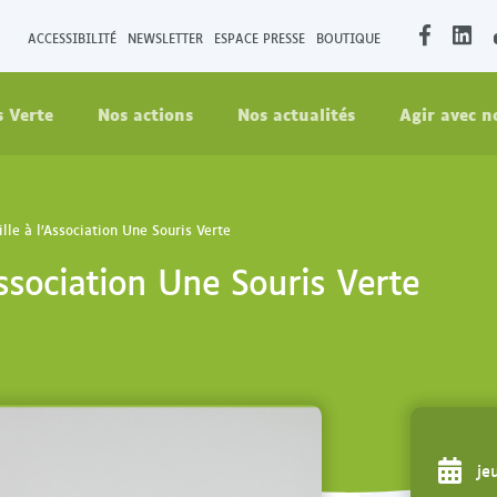
O
O
ACCESSIBILITÉ
NEWSLETTER
ESPACE PRESSE
BOUTIQUE
u
u
v
v
s Verte
Nos actions
Nos actualités
Agir avec n
r
r
i
i
r
r
l
l
a
a
lle à l’Association Une Souris Verte
p
p
Association Une Souris Verte
a
a
g
g
e
e
F
L
a
i
c
n
e
k
je
b
e