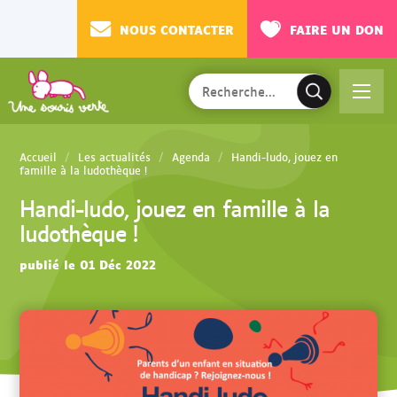
NOUS CONTACTER
FAIRE UN DON
Rechercher
Ac
V
sur
cé
a
le
de
l
site
Accueil
Les actualités
Agenda
Handi-ludo, jouez en
r
i
famille à la ludothèque !
au
d
Handi-ludo, jouez en famille à la
m
e
ludothèque !
en
r
u
l
publié le 01 Déc 2022
a
r
e
c
h
e