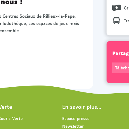
 nous !
U
U
Gr
n
n
 Centres Sociaux de Rillieux-la-Pape.
e
e
Tr
la ludothèque, ses espaces de jeux mais
S
S
 ensemble.
o
o
u
u
r
r
Partag
i
i
s
s
V
V
Télécha
e
e
r
r
t
t
e
e
d
d
Verte
En savoir plus...
a
a
n
n
Souris Verte
Espace presse
s
s
Newsletter