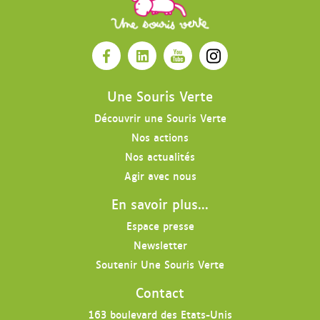
O
O
O
O
u
u
u
u
v
v
v
v
Une Souris Verte
r
r
r
r
Découvrir une Souris Verte
i
i
i
i
Nos actions
r
r
r
r
l
l
l
l
Nos actualités
a
a
a
e
Agir avec nous
p
p
p
p
En savoir plus...
a
a
a
r
g
g
g
o
Espace presse
e
e
e
f
Newsletter
F
L
Y
i
Soutenir Une Souris Verte
a
i
o
l
c
n
u
I
Contact
e
k
t
n
b
e
u
s
163 boulevard des Etats-Unis