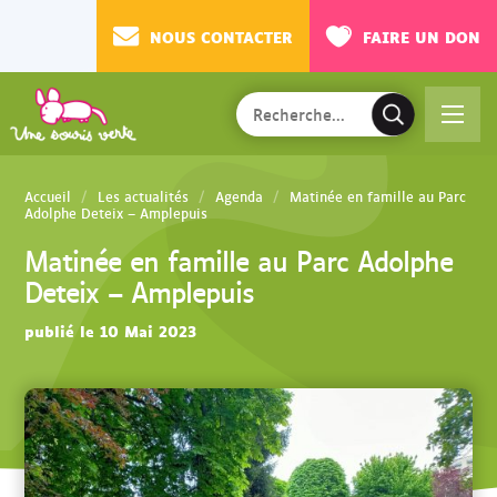
NOUS CONTACTER
FAIRE UN DON
Rechercher
Ac
V
sur
cé
a
le
de
l
site
Accueil
Les actualités
Agenda
Matinée en famille au Parc
r
i
Adolphe Deteix – Amplepuis
au
d
Matinée en famille au Parc Adolphe
m
e
Deteix – Amplepuis
en
r
u
l
publié le 10 Mai 2023
a
r
e
c
h
e