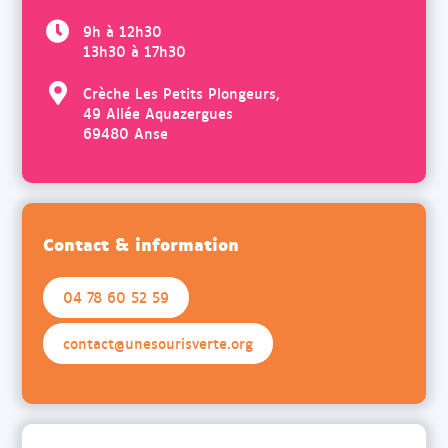
9h à 12h30
13h30 à 17h30
Crèche Les Petits Plongeurs,
49 Allée Aquazergues
69480 Anse
Contact & information
04 78 60 52 59
contact@unesourisverte.org