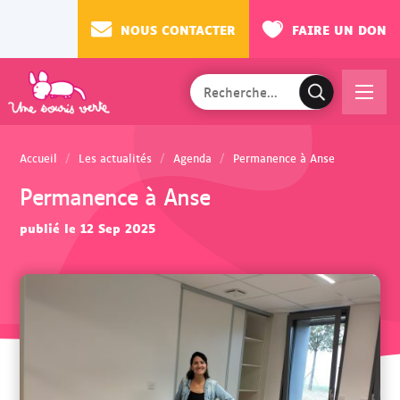
NOUS CONTACTER
FAIRE UN DON
Rechercher
Ac
V
sur
cé
a
le
de
l
site
Accueil
Les actualités
Agenda
Permanence à Anse
r
i
Permanence à Anse
au
d
m
e
publié le 12 Sep 2025
en
r
u
l
a
r
e
c
h
e