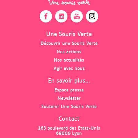
O
O
O
O
u
u
u
u
v
v
v
v
Une Souris Verte
r
r
r
r
Découvrir une Souris Verte
i
i
i
i
Nos actions
r
r
r
r
l
l
l
l
Nos actualités
a
a
a
e
Agir avec nous
p
p
p
p
En savoir plus...
a
a
a
r
g
g
g
o
Espace presse
e
e
e
f
Newsletter
F
L
Y
i
Soutenir Une Souris Verte
a
i
o
l
c
n
u
I
Contact
e
k
t
n
b
e
u
s
163 boulevard des Etats-Unis
69008 Lyon
o
d
b
t