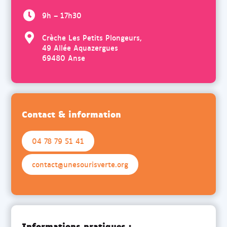
9h – 17h30
Crèche Les Petits Plongeurs,
49 Allée Aquazergues
69480 Anse
Contact & information
04 78 79 51 41
contact@unesourisverte.org
Informations pratiques :