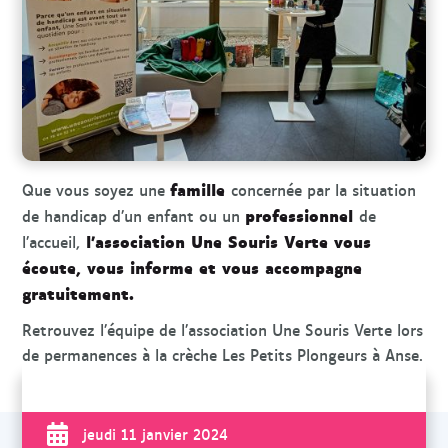
r
c
h
e
famille
Que vous soyez une
concernée par la situation
professionnel
de handicap d’un enfant ou un
de
l’association Une Souris Verte vous
l’accueil,
écoute, vous informe et vous accompagne
gratuitement.
Retrouvez l’équipe de l’association Une Souris Verte lors
de permanences à la crèche Les Petits Plongeurs à Anse.
jeudi 11 janvier 2024