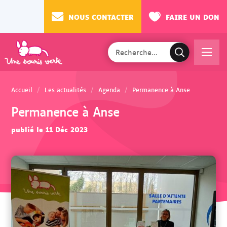
NOUS CONTACTER
FAIRE UN DON
Rechercher
Ac
V
sur
cé
a
le
de
l
site
Accueil
Les actualités
Agenda
Permanence à Anse
r
i
Permanence à Anse
au
d
m
e
publié le 11 Déc 2023
en
r
u
l
a
r
e
c
h
e