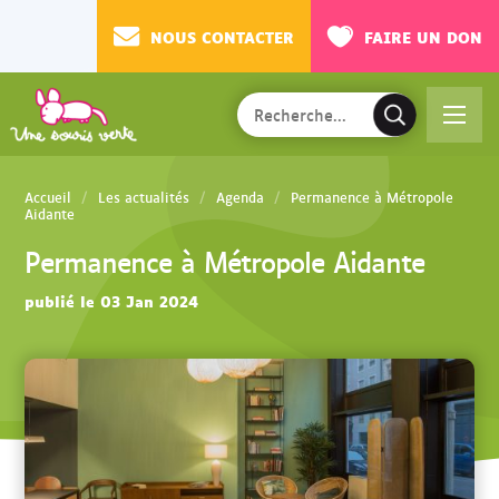
NOUS CONTACTER
FAIRE UN DON
Rechercher
Ac
V
sur
cé
a
le
de
l
site
Accueil
Les actualités
Agenda
Permanence à Métropole
r
i
Aidante
au
d
Permanence à Métropole Aidante
m
e
en
r
publié le 03 Jan 2024
u
l
a
r
e
c
h
e