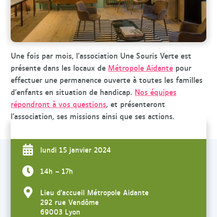
r
c
h
e
Une fois par mois, l’association Une Souris Verte est
présente dans les locaux de
Métropole Aidante
pour
effectuer une permanence ouverte à toutes les familles
d’enfants en situation de handicap.
Nos équipes
répondront à vos questions
, et présenteront
l’association, ses missions ainsi que ses actions.
lundi 15 janvier 2024
14h – 17h
Lieu d’accueil Métropole Aidante
292 rue Vendôme
69003 Lyon