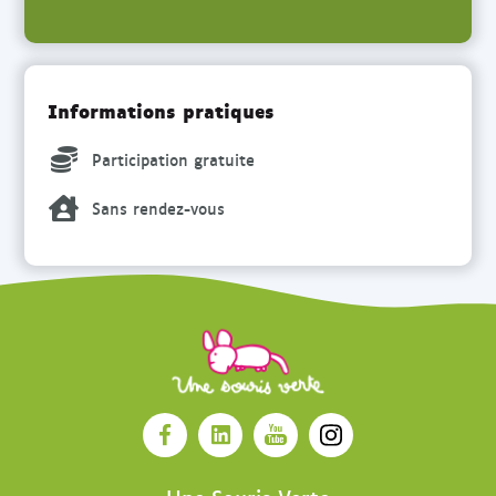
Informations pratiques
Participation gratuite
Sans rendez-vous
O
O
O
O
u
u
u
u
v
v
v
v