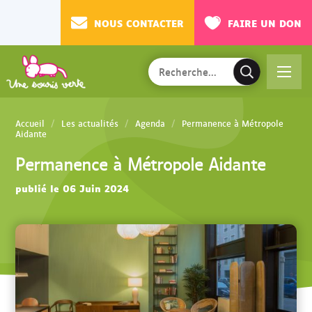
NOUS CONTACTER
FAIRE UN DON
Rechercher
Ac
V
sur
cé
a
le
de
l
site
Accueil
Les actualités
Agenda
Permanence à Métropole
r
i
Aidante
au
d
Permanence à Métropole Aidante
m
e
en
r
publié le 06 Juin 2024
u
l
a
r
e
c
h
e