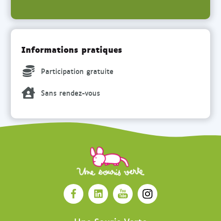
Informations pratiques
Participation gratuite
Sans rendez-vous
O
O
O
O
u
u
u
u
v
v
v
v