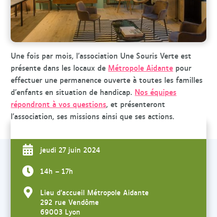
r
c
h
e
Une fois par mois, l’association Une Souris Verte est
présente dans les locaux de
Métropole Aidante
pour
effectuer une permanence ouverte à toutes les familles
d’enfants en situation de handicap.
Nos équipes
répondront à vos questions
, et présenteront
l’association, ses missions ainsi que ses actions.
jeudi 27 juin 2024
14h – 17h
Lieu d’accueil Métropole Aidante
292 rue Vendôme
69003 Lyon