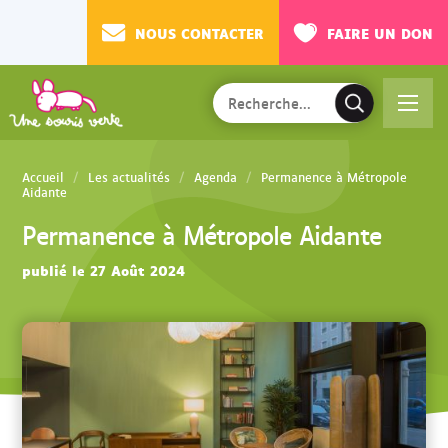
NOUS CONTACTER
FAIRE UN DON
Rechercher
Ac
V
sur
cé
a
le
de
l
site
Accueil
Les actualités
Agenda
Permanence à Métropole
r
i
Aidante
au
d
Permanence à Métropole Aidante
m
e
en
r
publié le 27 Août 2024
u
l
a
r
e
c
h
e