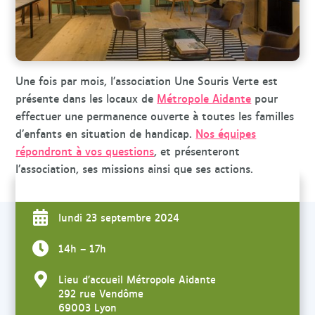
r
c
h
e
Une fois par mois, l’association Une Souris Verte est
présente dans les locaux de
Métropole Aidante
pour
effectuer une permanence ouverte à toutes les familles
d’enfants en situation de handicap.
Nos équipes
répondront à vos questions
, et présenteront
l’association, ses missions ainsi que ses actions.
lundi 23 septembre 2024
14h – 17h
Lieu d’accueil Métropole Aidante
292 rue Vendôme
69003 Lyon