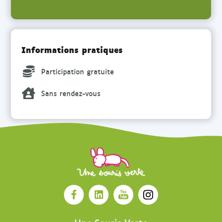
Informations pratiques
Participation gratuite
Sans rendez-vous
O
O
O
O
u
u
u
u
v
v
v
v