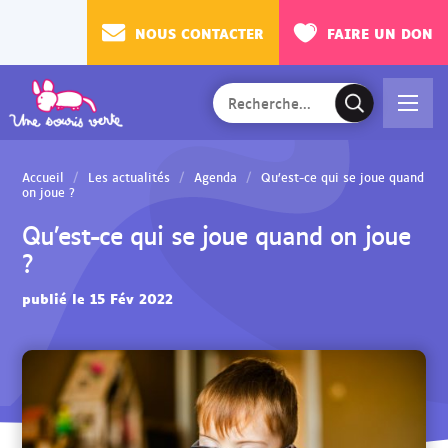
NOUS CONTACTER
FAIRE UN DON
Rechercher
Ac
V
sur
cé
a
le
de
l
site
Accueil
Les actualités
Agenda
Qu’est-ce qui se joue quand
r
i
on joue ?
au
d
Qu’est-ce qui se joue quand on joue
m
e
?
en
r
u
l
publié le 15 Fév 2022
a
r
e
c
h
e