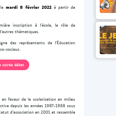
U
U
mardi 8 février 2022
 le
à partir de
n
n
e
e
S
S
ière inscription à l’école, le rôle de
o
o
 d’autres thématiques.
u
u
r
r
igne des représentants de l’Éducation
i
i
co-sociaux.
s
s
V
V
a soirée débat
e
e
r
r
t
t
e
e
d
d
en faveur de la scolarisation en milieu
a
a
Active depuis les années 1987-1988 sous
n
n
 statut d’association en 2001 et rassemble
s
s