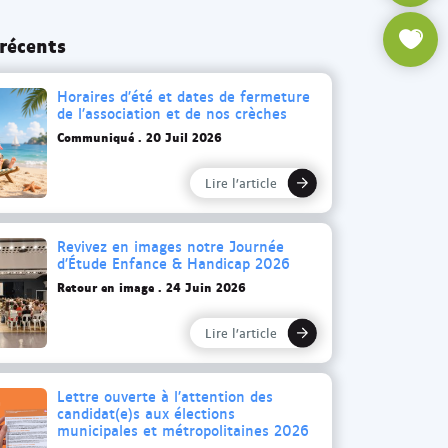
s
b
r
t
e
 récents
c
a
d
h
g
e
e
Horaires d’été et dates de fermeture
r
l
de l’association et de nos crèches
a
'
Communiqué
20 Juil 2026
m
a
d
s
Lire l’article
e
s
l
o
Revivez en images notre Journée
'
c
d’Étude Enfance & Handicap 2026
a
i
Retour en image
24 Juin 2026
s
a
s
t
Lire l’article
o
i
c
o
Lettre ouverte à l’attention des
i
n
candidat(e)s aux élections
a
municipales et métropolitaines 2026
U