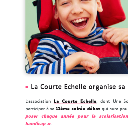
La Courte Echelle organise sa
La Courte Echelle
L’association
, dont Une So
11ème soirée débat
participer à sa
qui aura pou
poser chaque année pour la scolarisati
handicap »
.