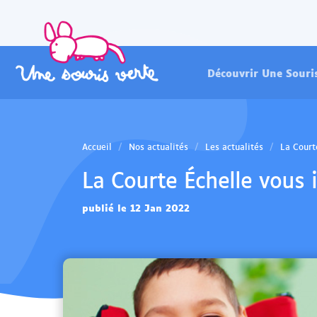
Découvrir Une Souri
Accueil
Nos actualités
Les actualités
La Court
La Courte Échelle vous 
publié le 12 Jan 2022