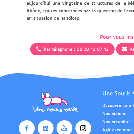
aujourd’hui une vingtaine de structures de la 
Rhône, toutes concernées par la question de l’accu
en situation de handicap.
Pour vous insc
Par téléphone : 06 28 41 07 42
Pa
Une Souris 
Découvrir une 
Nos actions
Nos actualités
Agir avec nous
O
O
O
O