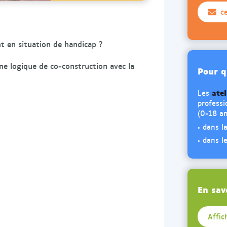
c
nt en situation de handicap ?
e logique de co-construction avec la
Pour q
ate
Les
professi
(0-18 an
• dans l
• dans l
En sav
Affic