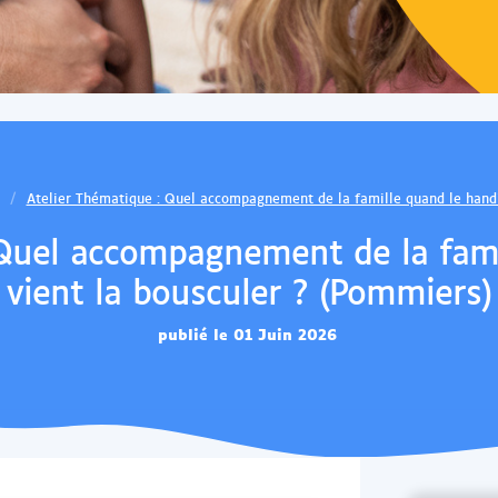
U
U
n
n
e
e
S
S
o
o
u
u
r
r
Atelier Thématique : Quel accompagnement de la famille quand le handi
i
i
s
s
 Quel accompagnement de la fami
V
V
vient la bousculer ? (Pommiers)
e
e
r
r
publié le 01 Juin 2026
t
t
e
e
d
d
a
a
n
n
s
s