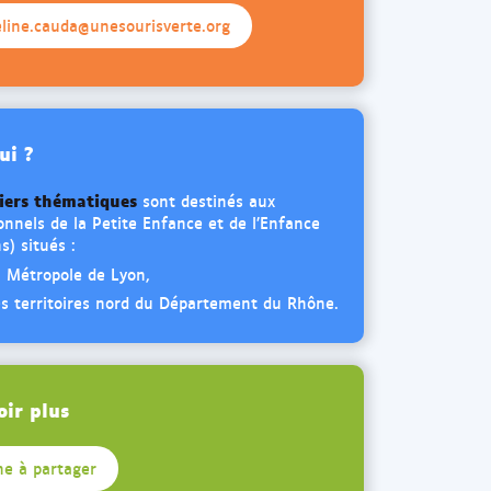
eline.cauda@unesourisverte.org
ui ?
liers thématiques
sont destinés aux
onnels de la Petite Enfance et de l’Enfance
s) situés :
a Métropole de Lyon,
es territoires nord du Département du Rhône.
oir plus
he à partager