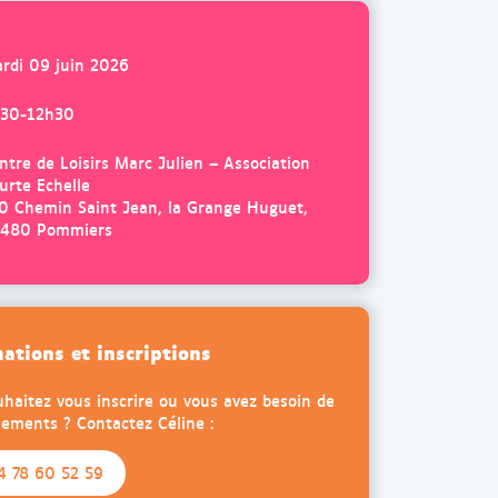
d
n
a
n
rdi 09 juin 2026
n
o
s
u
30-12h30
u
v
n
e
ntre de Loisirs Marc Julien – Association
n
l
urte Echelle
o
0 Chemin Saint Jean, la Grange Huguet,
o
480 Pommiers
u
n
v
g
e
l
l
e
o
t
ations et inscriptions
n
g
haitez vous inscrire ou vous avez besoin de
ements ? Contactez Céline :
l
e
4 78 60 52 59
t