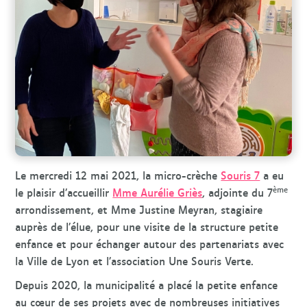
r
c
h
e
Le mercredi 12 mai 2021, la micro-crèche
Souris 7
a eu
ème
le plaisir d’accueillir
Mme Aurélie Griès
, adjointe du 7
arrondissement, et Mme Justine Meyran, stagiaire
auprès de l’élue, pour une visite de la structure petite
enfance et pour échanger autour des partenariats avec
la Ville de Lyon et l’association Une Souris Verte.
Depuis 2020, la municipalité a placé la petite enfance
au cœur de ses projets avec de nombreuses initiatives