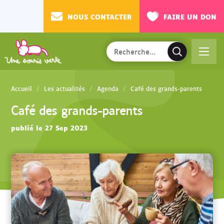
NOUS CONTACTER
FAIRE UN DON
Rechercher
Ac
V
sur
cé
a
le
de
l
site
Accueil
Les actualités
Agenda
Café des grands-parents
r
i
Café des grands-parents
au
d
m
e
publié le 27 Sep 2023
en
r
u
l
a
r
e
c
h
e