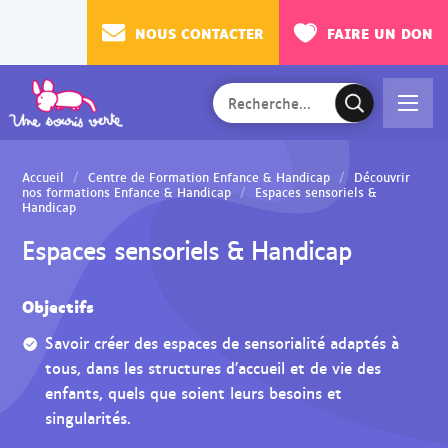
NOUS CONTACTER
FAIRE UN DON
Rechercher
Ac
V
sur
cé
a
le
de
l
site
Accueil
Centre de Formation Enfance & Handicap
Découvrir
r
i
nos formations Enfance & Handicap
Espaces sensoriels &
Handicap
au
d
m
e
Espaces sensoriels & Handicap
en
r
u
l
Objectifs
a
r
Savoir créer des espaces de sensorialité adaptés à
e
tous, dans les structures d’accueil et de vie des
c
enfants, quels que soient leurs besoins et
h
singularités.
e