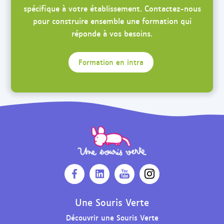
spécifique à votre établissement. Contactez-nous
pour construire ensemble une formation qui
réponde à vos besoins.
Formation en intra
O
O
O
O
u
u
u
u
v
v
v
v
Une Souris Verte
r
r
r
r
Découvrir une Souris Verte
i
i
i
i