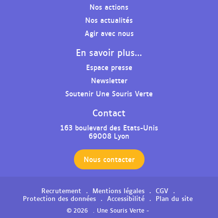
Nos actions
r
r
r
r
l
l
l
l
Nos actualités
a
a
a
e
Agir avec nous
p
p
p
p
En savoir plus...
a
a
a
r
g
g
g
o
Espace presse
e
e
e
f
Newsletter
F
L
Y
i
Soutenir Une Souris Verte
a
i
o
l
c
n
u
I
Contact
e
k
t
n
b
e
u
s
163 boulevard des Etats-Unis
69008 Lyon
o
d
b
t
o
i
e
a
k
n
d
g
Nous contacter
d
d
e
r
e
e
l
a
Recrutement
Mentions légales
CGV
l
l
'
m
Protection des données
Accessibilité
Plan du site
'
'
a
d
© 2026
Une Souris Verte -
a
a
s
e