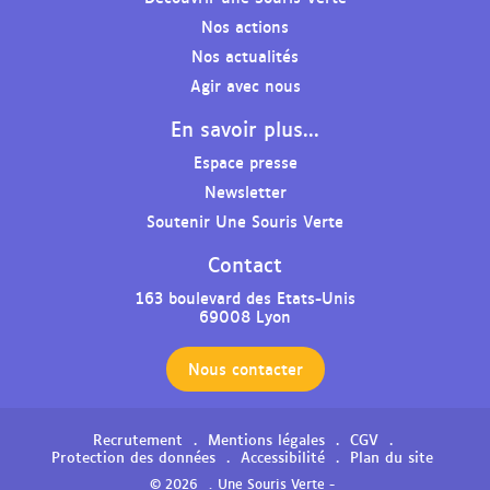
i
i
i
i
Nos actions
r
r
r
r
l
l
l
l
Nos actualités
a
a
a
e
Agir avec nous
p
p
p
p
En savoir plus...
a
a
a
r
g
g
g
o
Espace presse
e
e
e
f
Newsletter
F
L
Y
i
Soutenir Une Souris Verte
a
i
o
l
c
n
u
I
Contact
e
k
t
n
b
e
u
s
163 boulevard des Etats-Unis
69008 Lyon
o
d
b
t
o
i
e
a
k
n
d
g
Nous contacter
d
d
e
r
e
e
l
a
Recrutement
Mentions légales
CGV
l
l
'
m
Protection des données
Accessibilité
Plan du site
'
'
a
d
© 2026
Une Souris Verte -
a
a
s
e