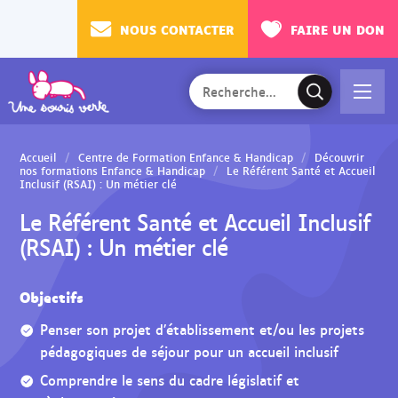
NOUS CONTACTER
FAIRE UN DON
Rechercher
Ac
V
sur
cé
a
le
de
l
site
Accueil
Centre de Formation Enfance & Handicap
Découvrir
r
i
nos formations Enfance & Handicap
Le Référent Santé et Accueil
Inclusif (RSAI) : Un métier clé
au
d
m
e
Le Référent Santé et Accueil Inclusif
en
r
(RSAI) : Un métier clé
u
l
a
Objectifs
r
e
Penser son projet d’établissement et/ou les projets
c
pédagogiques de séjour pour un accueil inclusif
h
Comprendre le sens du cadre législatif et
e