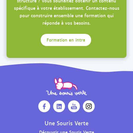
structure ? Vous souhaitez obtenir un contenu
spécifique à votre établissement. Contactez-nous
pour construire ensemble une formation qui
réponde à vos besoins.
Formation en intra
O
O
O
O
u
u
u
u
v
v
v
v
Une Souris Verte
r
r
r
r
Découvrir une Souris Verte